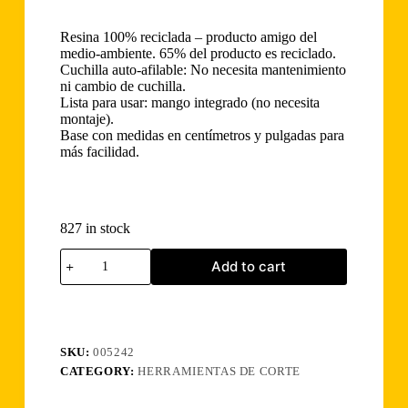
Resina 100% reciclada – producto amigo del
medio-ambiente. 65% del producto es reciclado.
Cuchilla auto-afilable: No necesita mantenimiento
ni cambio de cuchilla.
Lista para usar: mango integrado (no necesita
montaje).
Base con medidas en centímetros y pulgadas para
más facilidad.
827 in stock
Guillotina
Add to cart
Reciclada
Bypass
Fiskars
12"
quantity
SKU:
005242
CATEGORY:
HERRAMIENTAS DE CORTE