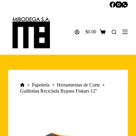
S
a
l
t
a
$
0.00
r
Carro
a
de
l
compra
c
o
n
t
e
n
i
Inicio
Papelería
Herramientas de Corte
d
Guillotina Reciclada Bypass Fiskars 12″
o