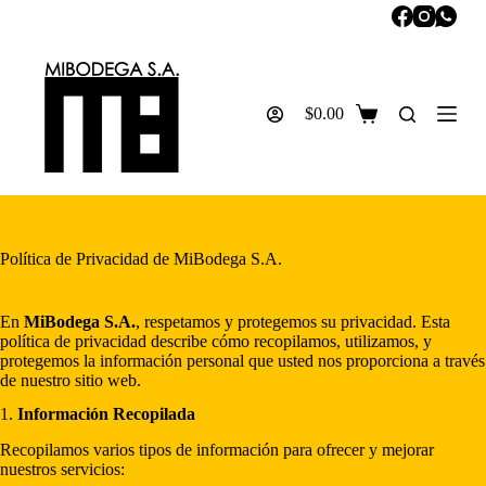
S
a
l
t
a
$
0.00
r
Carro
a
de
l
compra
c
o
n
t
e
Política de Privacidad de MiBodega S.A.
n
i
d
En
MiBodega S.A.
, respetamos y protegemos su privacidad. Esta
o
política de privacidad describe cómo recopilamos, utilizamos, y
protegemos la información personal que usted nos proporciona a través
de nuestro sitio web.
1.
Información Recopilada
Recopilamos varios tipos de información para ofrecer y mejorar
nuestros servicios: